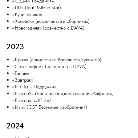
«С Днём Рождения»
«ЛП» (feat. Milana Star)
«Купи пёсика»
«Холодок» (встречается в сборниках)
«Новогодняя» (совместно с DAVA)
2023
«Краш» (совместно с Василисой Кукоякой)
«Стать шефом» (совместно с DAVA)
«Танцы»
«Завтрак»
«Я + Ты = Подружки»
«Бэнгер$» (мини-альбом,композиции: «Алфавит»,
«Бэнгер», «ЛП 2»)
«Изи» (OST Безумные изобретения)
2024