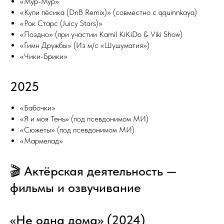
«Мур-Мур»
«Купи пёсика (DnB Remix)» (совместно с qquinnkaya)
«Рок Старс (Juicy Stars)»
«Поздно» (при участии Kamil KiKiDo & Viki Show)
«Гимн Дружбы» (Из м/c «Шушумагия»)
«Чики-Брики»
2025
«Бабочки»
«Я и моя Тень» (под псевдонимом МИ)
«Сюжеты» (под псевдонимом МИ)
«Мармелад»
🎬 Актёрская деятельность —
фильмы и озвучивание
«Не одна дома» (2024)